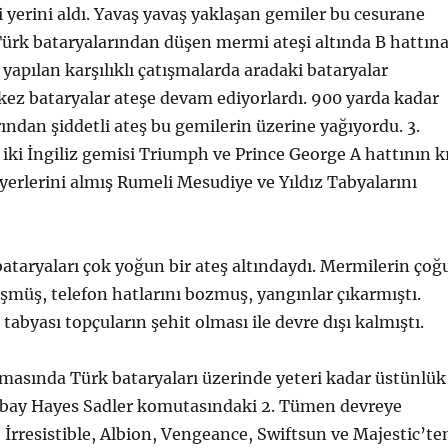
 yerini aldı. Yavaş yavaş yaklaşan gemiler bu cesurane
 Türk bataryalarından düşen mermi ateşi altında B hattın
i yapılan karşılıklı çatışmalarda aradaki bataryalar
ez bataryalar ateşe devam ediyorlardı. 900 yarda kadar
rından şiddetli ateş bu gemilerin üzerine yağıyordu. 3.
iki İngiliz gemisi Triumph ve Prince George A hattının k
erlerini almış Rumeli Mesudiye ve Yıldız Tabyalarını
taryaları çok yoğun bir ateş altındaydı. Mermilerin çoğ
üşmüş, telefon hatlarını bozmuş, yangınlar çıkarmıştı.
abyası topçuların şehit olması ile devre dışı kalmıştı.
amasında Türk bataryaları üzerinde yeteri kadar üstünlük
Albay Hayes Sadler komutasındaki 2. Tümen devreye
, İrresistible, Albion, Vengeance, Swiftsun ve Majestic’te