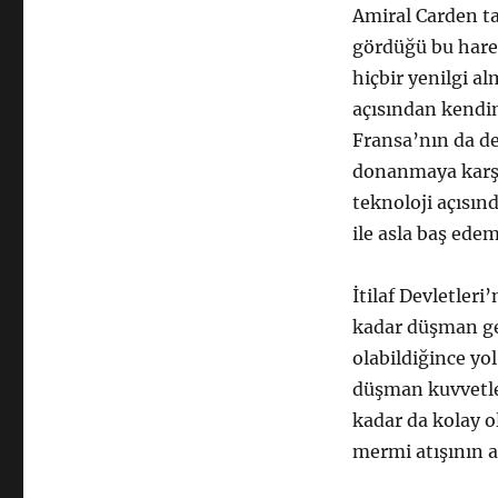
Amiral Carden ta
gördüğü bu harek
hiçbir yenilgi a
açısından kendi
Fransa’nın da d
donanmaya karşı
teknoloji açısın
ile asla baş ede
İtilaf Devletleri
kadar düşman gem
olabildiğince yo
düşman kuvvetleri
kadar da kolay o
mermi atışının a