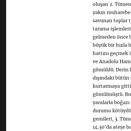
oluşan 2. Tümen,
yakın muharebe 
savunan toplar 
tarama işlemleri
gelmeden önce b
büyük bir hızla 
hattını geçmek ü
ve Anadolu Hamid
gömüldü. Derin 
dışındaki bütün 
kurtarmaya gittik
gömülmüştü. Bu a
yaralarla boğazı
durumu kötüydü 
gemileri, 3. Tüm
14.30’da ateşe b