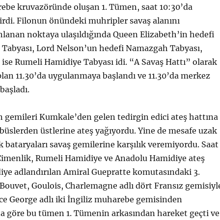
rebe kruvazöründe oluşan 1. Tümen, saat 10:30’da
irdi. Filonun önündeki muhripler savaş alanını
anlanan noktaya ulaşıldığında Queen Elizabeth’in hedefi
 Tabyası, Lord Nelson’un hedefi Namazgah Tabyası,
i ise Rumeli Hamidiye Tabyası idi. “A Savaş Hattı” olarak
plan 11.30’da uygulanmaya başlandı ve 11.30’da merkez
başladı.
 gemileri Kumkale’den gelen tedirgin edici ateş hattına
Obüslerden üstlerine ateş yağıyordu. Yine de mesafe uzak
bataryaları savaş gemilerine karşılık veremiyordu. Saat
 Çimenlik, Rumeli Hamidiye ve Anadolu Hamidiye ateş
 diye adlandırılan Amiral Guepratte komutasındaki 3.
Bouvet, Goulois, Charlemagne adlı dört Fransız gemisiyl
ce George adlı iki İngiliz muharebe gemisinden
na göre bu tümen 1. Tümenin arkasından hareket geçti ve