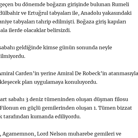
 geçen bu dönemde boğazın girişinde bulunan Rumeli
ülbahir ve Ertuğrul tabyaları ile, Anadolu yakasındaki
iye tabyaları tahrip edilmişti. Boğaza giriş kapıları
a ilerde olacaklar belirsizdi.
 sabahı geldiğinde kimse günün sonunda neyle
bilmiyordu.
Amiral Carden’in yerine Amiral De Robeck’in atanmasıyl
ekleşecek plan uygulamaya konuluyordu.
Mart sabahı 3 deniz tümeninden oluşan düşman filosu
 Filonun en güçlü gemilerinden oluşan 1. Tümen bizzat
k tarafından kumanda ediliyordu.
h, Agamemnon, Lord Nelson muharebe gemileri ve