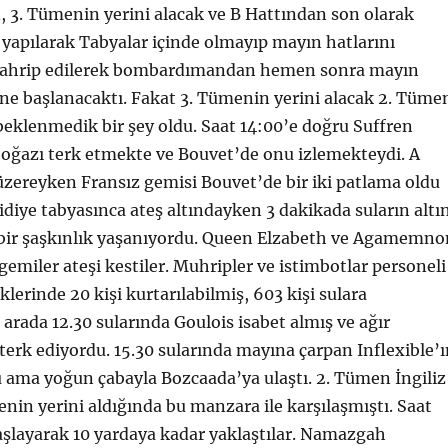
 3. Tümenin yerini alacak ve B Hattından son olarak
yapılarak Tabyalar içinde olmayıp mayın hatlarını
tahrip edilerek bombardımandan hemen sonra mayın
ne başlanacaktı. Fakat 3. Tümenin yerini alacak 2. Tüme
eklenmedik bir şey oldu. Saat 14:00’e doğru Suffren
boğazı terk etmekte ve Bouvet’de onu izlemekteydi. A
zereyken Fransız gemisi Bouvet’de bir iki patlama oldu
iye tabyasınca ateş altındayken 3 dakikada suların altı
bir şaşkınlık yaşanıyordu. Queen Elzabeth ve Agamemno
gemiler ateşi kestiler. Muhripler ve istimbotlar personeli
lerinde 20 kişi kurtarılabilmiş, 603 kişi sulara
rada 12.30 sularında Goulois isabet almış ve ağır
 terk ediyordu. 15.30 sularında mayına çarpan Inflexible’
ama yoğun çabayla Bozcaada’ya ulaştı. 2. Tümen İngiliz
enin yerini aldığında bu manzara ile karşılaşmıştı. Saat
aşlayarak 10 yardaya kadar yaklaştılar. Namazgah