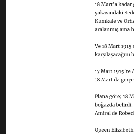
18 Mart’a kadar
yakasındaki Sedd
Kumkale ve Orhan
aralanmış ama hal
Ve 18 Mart 1915
karşılaşacağını 
17 Mart 1915’te 
18 Mart da gerç
Plana göre; 18 
boğazda belirdi.
Amiral de Robec
Queen Elizabet