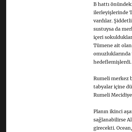
B hattı önündeki
ilerleyişlerinde
vardılar. Şiddetl
sustuysa da merk
içeri sokuldukla
Tümene ait olan 
omuzluklarında y
hedeflemişlerdi.
Rumeli merkez ba
tabyalar içine d
Rumeli Mecidiye t
Planın ikinci aş
sağlanabilirse 
girecekti. Ocean