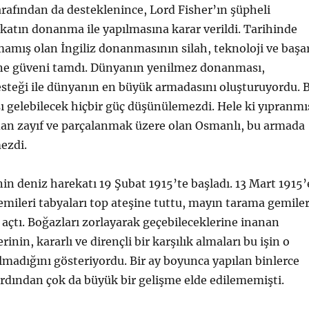
rafından da desteklenince, Lord Fisher’ın şüpheli
atın donanma ile yapılmasına karar verildi. Tarihinde
lmamış olan İngiliz donanmasının silah, teknoloji ve başa
ne güveni tamdı. Dünyanın yenilmez donanması,
esteği ile dünyanın en büyük armadasını oluşturuyordu. 
 gelebilecek hiçbir güç düşünülemezdi. Hele ki yıpranmı
dan zayıf ve parçalanmak üzere olan Osmanlı, bu armada
mezdi.
’nin deniz harekatı 19 Şubat 1915’te başladı. 13 Mart 1915’
ileri tabyaları top ateşine tuttu, mayın tarama gemiler
l açtı. Boğazları zorlayarak geçebileceklerine inanan
nin, kararlı ve dirençli bir karşılık almaları bu işin o
lmadığını gösteriyordu. Bir ay boyunca yapılan binlerce
rdından çok da büyük bir gelişme elde edilememişti.