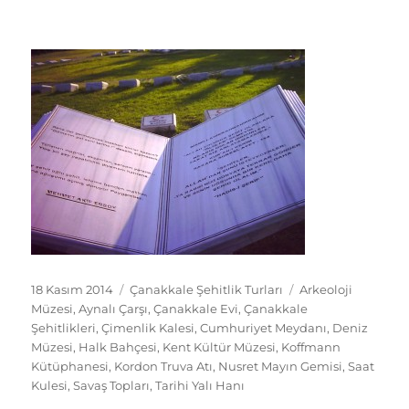
Yayın
Kategoriler
Etiketler
18 Kasım 2014
Çanakkale Şehitlik Turları
Arkeoloji
tarihi
Müzesi
,
Aynalı Çarşı
,
Çanakkale Evi
,
Çanakkale
Şehitlikleri
,
Çimenlik Kalesi
,
Cumhuriyet Meydanı
,
Deniz
Müzesi
,
Halk Bahçesi
,
Kent Kültür Müzesi
,
Koffmann
Kütüphanesi
,
Kordon Truva Atı
,
Nusret Mayın Gemisi
,
Saat
Kulesi
,
Savaş Topları
,
Tarihi Yalı Hanı