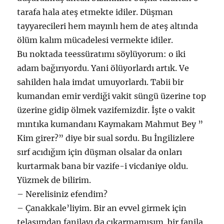
tarafa hala ateş etmekte idiler. Düşman
tayyarecileri hem mayınlı hem de ateş altında
ölüm kalım mücadelesi vermekte idiler.
Bu noktada teessüratımı söylüyorum: o iki
adam bağırıyordu. Yani ölüyorlardı artık. Ve
sahilden hala imdat umuyorlardı. Tabii bir
kumandan emir verdiği vakit süngü üzerine top
üzerine gidip ölmek vazifemizdir. İşte o vakit
mıntıka kumandanı Kaymakam Mahmut Bey ”
Kim girer?” diye bir sual sordu. Bu İngilizlere
sırf acıdığım için düşman olsalar da onları
kurtarmak bana bir vazife-i vicdaniye oldu.
Yüzmek de bilirim.
– Nerelisiniz efendim?
– Çanakkale’liyim. Bir an evvel girmek için
telaşımdan fanilayı da çıkarmamışım. bir fanila