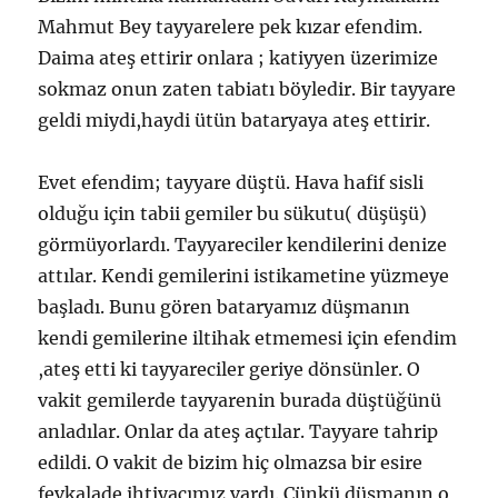
Mahmut Bey tayyarelere pek kızar efendim.
Daima ateş ettirir onlara ; katiyyen üzerimize
sokmaz onun zaten tabiatı böyledir. Bir tayyare
geldi miydi,haydi ütün bataryaya ateş ettirir.
Evet efendim; tayyare düştü. Hava hafif sisli
olduğu için tabii gemiler bu sükutu( düşüşü)
görmüyorlardı. Tayyareciler kendilerini denize
attılar. Kendi gemilerini istikametine yüzmeye
başladı. Bunu gören bataryamız düşmanın
kendi gemilerine iltihak etmemesi için efendim
,ateş etti ki tayyareciler geriye dönsünler. O
vakit gemilerde tayyarenin burada düştüğünü
anladılar. Onlar da ateş açtılar. Tayyare tahrip
edildi. O vakit de bizim hiç olmazsa bir esire
fevkalade ihtiyacımız vardı. Çünkü düşmanın o