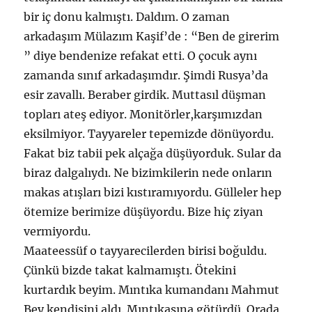
bir iç donu kalmıştı. Daldım. O zaman
arkadaşım Mülazım Kaşif’de : “Ben de girerim
” diye bendenize refakat etti. O çocuk aynı
zamanda sınıf arkadaşımdır. Şimdi Rusya’da
esir zavallı. Beraber girdik. Muttasıl düşman
topları ateş ediyor. Monitörler,karşımızdan
eksilmiyor. Tayyareler tepemizde dönüyordu.
Fakat biz tabii pek alçağa düşüyorduk. Sular da
biraz dalgalıydı. Ne bizimkilerin nede onların
makas atışları bizi kıstıramıyordu. Gülleler hep
ötemize berimize düşüyordu. Bize hiç ziyan
vermiyordu.
Maateessüf o tayyarecilerden birisi boğuldu.
Çünkü bizde takat kalmamıştı. Ötekini
kurtardık beyim. Mıntıka kumandanı Mahmut
Bey kendisini aldı. Mıntıkasına götürdü. Orada