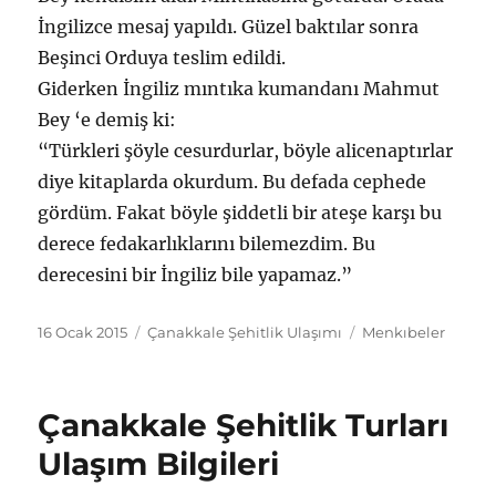
İngilizce mesaj yapıldı. Güzel baktılar sonra
Beşinci Orduya teslim edildi.
Giderken İngiliz mıntıka kumandanı Mahmut
Bey ‘e demiş ki:
“Türkleri şöyle cesurdurlar, böyle alicenaptırlar
diye kitaplarda okurdum. Bu defada cephede
gördüm. Fakat böyle şiddetli bir ateşe karşı bu
derece fedakarlıklarını bilemezdim. Bu
derecesini bir İngiliz bile yapamaz.”
Yayın
Kategoriler
Etiketler
16 Ocak 2015
Çanakkale Şehitlik Ulaşımı
Menkıbeler
tarihi
Çanakkale Şehitlik Turları
Ulaşım Bilgileri