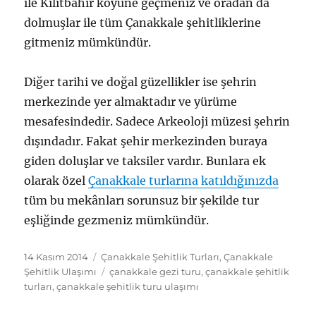
ile Kilitbahir köyüne geçmeniz ve oradan da
dolmuşlar ile tüm Çanakkale şehitliklerine
gitmeniz mümkündür.
Diğer tarihi ve doğal güzellikler ise şehrin
merkezinde yer almaktadır ve yürüme
mesafesindedir. Sadece Arkeoloji müzesi şehrin
dışındadır. Fakat şehir merkezinden buraya
giden doluşlar ve taksiler vardır. Bunlara ek
olarak özel
Çanakkale turlarına katıldığınızda
tüm bu mekânları sorunsuz bir şekilde tur
eşliğinde gezmeniz mümkündür.
Yayın
Kategoriler
14 Kasım 2014
Çanakkale Şehitlik Turları
,
Çanakkale
tarihi
Etiketler
Şehitlik Ulaşımı
çanakkale gezi turu
,
çanakkale şehitlik
turları
,
çanakkale şehitlik turu ulaşımı