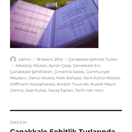
Yazar
Yayın
Kategoriler
admin
18 Kasım 2014
Çanakkale Şehitlik Turları
tarihi
Etiketler
Arkeoloji Müzesi
,
Aynalı Çarşı
,
Çanakkale Evi
,
Çanakkale Şehitlikleri
,
Çimenlik Kalesi
,
Cumhuriyet
Meydanı
,
Deniz Müzesi
,
Halk Bahçesi
,
Kent Kültür Müzesi
,
Koffmann Kütüphanesi
,
Kordon Truva Atı
,
Nusret Mayın
Gemisi
,
Saat Kulesi
,
Savaş Topları
,
Tarihi Yalı Hanı
Yazı
ÖNCEKI
gezinmesi
Çanakkale Şehitlik Turlarında
Önceki