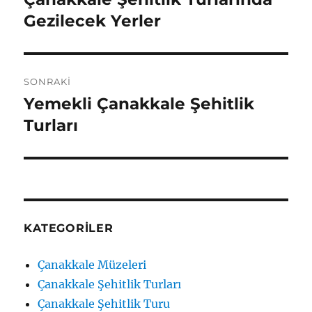
yazı:
Gezilecek Yerler
SONRAKI
Yemekli Çanakkale Şehitlik
Sonraki
yazı:
Turları
KATEGORILER
Çanakkale Müzeleri
Çanakkale Şehitlik Turları
Çanakkale Şehitlik Turu