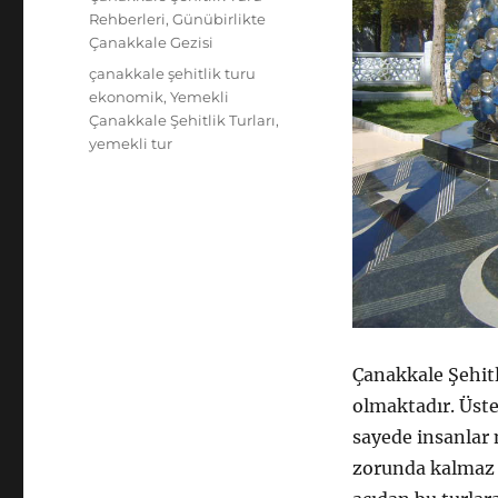
Rehberleri
,
Günübirlikte
Çanakkale Gezisi
Etiketler
çanakkale şehitlik turu
ekonomik
,
Yemekli
Çanakkale Şehitlik Turları
,
yemekli tur
Çanakkale Şehitl
olmaktadır. Üste
sayede insanlar
zorunda kalmaz 