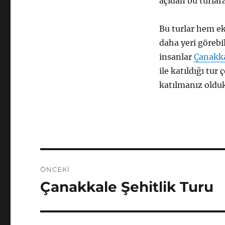
açıdan bu turlar
Bu turlar hem e
daha yeri görebi
insanlar
Çanakkal
ile katıldığı tur 
katılmanız olduk
Yazı
ÖNCEKI
gezinmesi
Çanakkale Şehitlik Turu
Önceki
yazı: