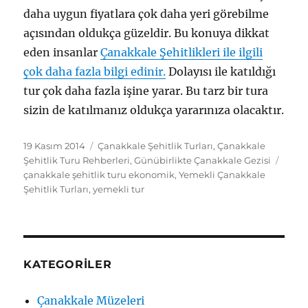
daha uygun fiyatlara çok daha yeri görebilme
açısından oldukça güzeldir. Bu konuya dikkat
eden insanlar
Çanakkale Şehitlikleri ile ilgili
çok daha fazla bilgi edinir.
Dolayısı ile katıldığı
tur çok daha fazla işine yarar. Bu tarz bir tura
sizin de katılmanız oldukça yararınıza olacaktır.
Yayın
Kategoriler
19 Kasım 2014
Çanakkale Şehitlik Turları
,
Çanakkale
tarihi
Etike
Şehitlik Turu Rehberleri
,
Günübirlikte Çanakkale Gezisi
çanakkale şehitlik turu ekonomik
,
Yemekli Çanakkale
Şehitlik Turları
,
yemekli tur
KATEGORILER
Çanakkale Müzeleri