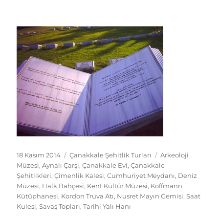
Yayın
Kategoriler
Etiketler
18 Kasım 2014
Çanakkale Şehitlik Turları
Arkeoloji
tarihi
Müzesi
,
Aynalı Çarşı
,
Çanakkale Evi
,
Çanakkale
Şehitlikleri
,
Çimenlik Kalesi
,
Cumhuriyet Meydanı
,
Deniz
Müzesi
,
Halk Bahçesi
,
Kent Kültür Müzesi
,
Koffmann
Kütüphanesi
,
Kordon Truva Atı
,
Nusret Mayın Gemisi
,
Saat
Kulesi
,
Savaş Topları
,
Tarihi Yalı Hanı