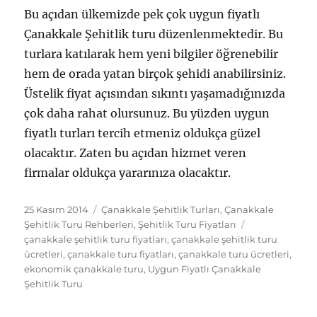
Bu açıdan ülkemizde pek çok uygun fiyatlı
Çanakkale Şehitlik turu düzenlenmektedir. Bu
turlara katılarak hem yeni bilgiler öğrenebilir
hem de orada yatan birçok şehidi anabilirsiniz.
Üstelik fiyat açısından sıkıntı yaşamadığınızda
çok daha rahat olursunuz. Bu yüzden uygun
fiyatlı turları tercih etmeniz oldukça güzel
olacaktır. Zaten bu açıdan hizmet veren
firmalar oldukça yararınıza olacaktır.
Yayın
Kategoriler
25 Kasım 2014
Çanakkale Şehitlik Turları
,
Çanakkale
tarihi
Etiketler
Şehitlik Turu Rehberleri
,
Şehitlik Turu Fiyatları
çanakkale şehitlik turu fiyatları
,
çanakkale şehitlik turu
ücretleri
,
çanakkale turu fiyatları
,
çanakkale turu ücretleri
,
ekonomik çanakkale turu
,
Uygun Fiyatlı Çanakkale
Şehitlik Turu