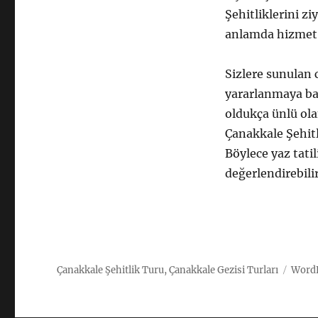
Şehitliklerini zi
anlamda hizmet
Sizlere sunulan 
yararlanmaya başl
oldukça ünlü ola
Çanakkale Şehitli
Böylece yaz tati
değerlendirebilir
Çanakkale Şehitlik Turu, Çanakkale Gezisi Turları
WordP