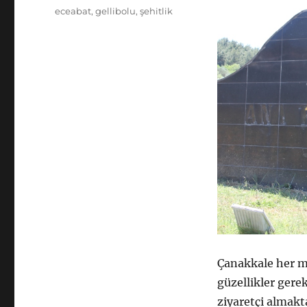
Etiketler
eceabat
,
gellibolu
,
şehitlik
Çanakkale her me
güzellikler gere
ziyaretçi almakt