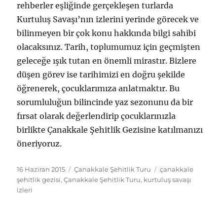
rehberler eşliğinde gerçekleşen turlarda
Kurtuluş Savaşı’nın izlerini yerinde görecek ve
bilinmeyen bir çok konu hakkında bilgi sahibi
olacaksınız. Tarih, toplumumuz için geçmişten
geleceğe ışık tutan en önemli mirastır. Bizlere
düşen görev ise tarihimizi en doğru şekilde
öğrenerek, çocuklarımıza anlatmaktır. Bu
sorumluluğun bilincinde yaz sezonunu da bir
fırsat olarak değerlendirip çocuklarınızla
birlikte Çanakkale Şehitlik Gezisine katılmanızı
öneriyoruz.
Yayın
Kategoriler
Etiketler
16 Haziran 2015
Çanakkale Şehitlik Turu
çanakkale
tarihi
şehitlik gezisi
,
Çanakkale Şehitlik Turu
,
kurtuluş savaşı
izleri