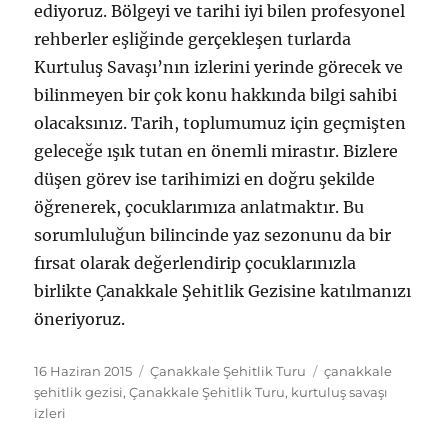
ediyoruz. Bölgeyi ve tarihi iyi bilen profesyonel
rehberler eşliğinde gerçekleşen turlarda
Kurtuluş Savaşı’nın izlerini yerinde görecek ve
bilinmeyen bir çok konu hakkında bilgi sahibi
olacaksınız. Tarih, toplumumuz için geçmişten
geleceğe ışık tutan en önemli mirastır. Bizlere
düşen görev ise tarihimizi en doğru şekilde
öğrenerek, çocuklarımıza anlatmaktır. Bu
sorumluluğun bilincinde yaz sezonunu da bir
fırsat olarak değerlendirip çocuklarınızla
birlikte Çanakkale Şehitlik Gezisine katılmanızı
öneriyoruz.
Yayın
Kategoriler
Etiketler
16 Haziran 2015
Çanakkale Şehitlik Turu
çanakkale
tarihi
şehitlik gezisi
,
Çanakkale Şehitlik Turu
,
kurtuluş savaşı
izleri