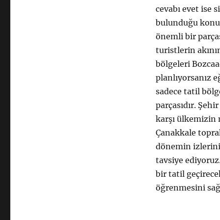
cevabı evet ise 
bulunduğu konum 
önemli bir parça
turistlerin akın
bölgeleri Bozcaa
planlıyorsanız e
sadece tatil böl
parçasıdır. Şehi
karşı ülkemizin 
Çanakkale toprak
dönemin izlerin
tavsiye ediyoruz
bir tatil geçire
öğrenmesini sağ