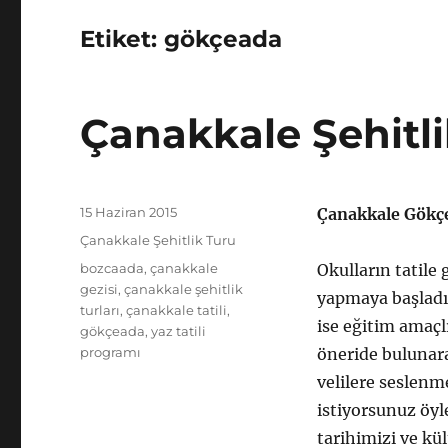
Etiket:
gökçeada
Çanakkale Şehitli
Yayın
15 Haziran 2015
Çanakkale Gökçe
tarihi
Kategoriler
Çanakkale Şehitlik Turu
Etiketler
bozcaada
,
çanakkale
Okulların tatile g
gezisi
,
çanakkale şehitlik
yapmaya başladıla
turları
,
çanakkale tatili
,
ise eğitim amaçl
gökçeada
,
yaz tatili
programı
öneride bulunara
velilere seslenm
istiyorsunuz öy
tarihimizi ve kü