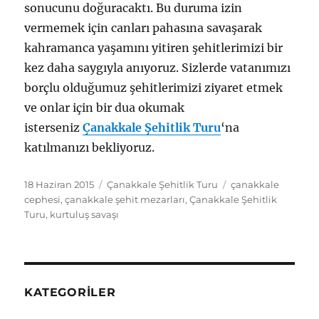
sonucunu doğuracaktı. Bu duruma izin
vermemek için canları pahasına savaşarak
kahramanca yaşamını yitiren şehitlerimizi bir
kez daha saygıyla anıyoruz. Sizlerde vatanımızı
borçlu olduğumuz şehitlerimizi ziyaret etmek
ve onlar için bir dua okumak
isterseniz
Çanakkale Şehitlik Turu
‘na
katılmanızı bekliyoruz.
Yayın
Kategoriler
Etiketler
18 Haziran 2015
Çanakkale Şehitlik Turu
çanakkale
tarihi
cephesi
,
çanakkale şehit mezarları
,
Çanakkale Şehitlik
Turu
,
kurtuluş savaşı
KATEGORILER