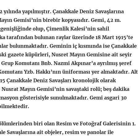
lında yapılmıştır. Çanakkale Deniz Savaşlarına
Mayın Gemisi’nin birebir kopyasıdır. Gemi, 42 m.
genişliğinde olup, Çimenlik Kalesi’nin sahil
ka tarafından bulunan raylar üzerinde 18 Mart 1915’te
nlar bulunmaktadır. Geminin iç kısmında ise Çanakkale
i eski gazete küpürleri, Nusret Mayın Gemisine ait seyir
n Grup Komutanı Bnb. Nazmi Akpınar’a ayrılmış şeref
Komutanı Yzb. Hakkı’nın üniforması yer almaktadır. Alt
15 Çanakkale Deniz Savaşları kronolojik olarak
. Nusrat Mayın Gemisi’nin savaştaki rolü; beş dakika
nimasyon gösterisiyle sunulmaktadır. Gemi asgari 30
bilmektedir.
erinden biri olan Resim ve Fotoğraf Galerisinin 1.
e Savaşlarına ait objeler, resim ve panolar ile