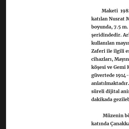
Maketi 1982 yı
katılan Nusrat 
boyunda, 7.5 m. 
şeridindedir. Ar
kullanılan mayı
Zaferi ile ilgil
cihazları, Mayı
köşesi ve Gemi 
güvertede 1914-
anlatılmaktadır
süreli dijital a
dakikada gezile
Müzenin bölüml
katında Çanakkal