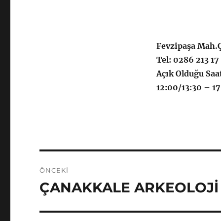
Fevzipaşa Mah.
Tel: 0286 213 17
Açık Olduğu Saa
12:00/13:30 – 17:
Yazı
ÖNCEKI
gezinmesi
ÇANAKKALE ARKEOLOJİ
Önceki
yazı: