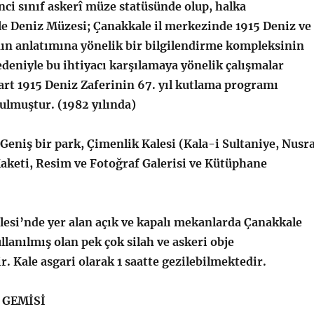
nci sınıf askerî müze statüsünde olup, halka
le Deniz Müzesi; Çanakkale il merkezinde 1915 Deniz ve
nın anlatımına yönelik bir bilgilendirme kompleksinin
eniyle bu ihtiyacı karşılamaya yönelik çalışmalar
rt 1915 Deniz Zaferinin 67. yıl kutlama programı
lmuştur. (1982 yılında)
eniş bir park, Çimenlik Kalesi (Kala-i Sultaniye, Nusr
keti, Resim ve Fotoğraf Galerisi ve Kütüphane
i’nde yer alan açık ve kapalı mekanlarda Çanakkale
llanılmış olan pek çok silah ve askeri obje
. Kale asgari olarak 1 saatte gezilebilmektedir.
 GEMİSİ