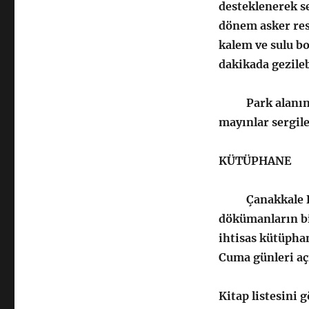
desteklenerek s
dönem asker res
kalem ve sulu bo
dakikada gezile
Park alanında Ç
mayınlar sergil
KÜTÜPHANE
Çanakkale Deni
dökümanların bi
ihtisas kütüpha
Cuma günleri açı
Kitap listesini 