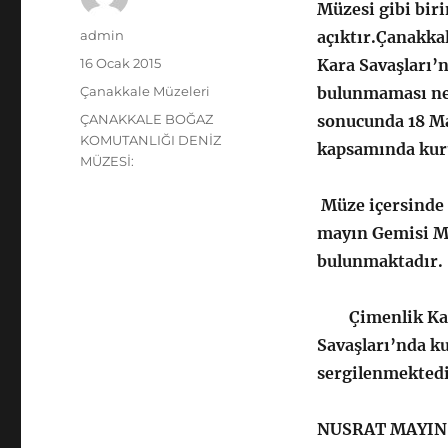
Müzesi gibi biri
Yazar
admin
açıktır.Çanakka
Yayın
16 Ocak 2015
Kara Savaşları’
tarihi
Kategoriler
Çanakkale Müzeleri
bulunmaması ned
Etiketler
ÇANAKKALE BOĞAZ
sonucunda 18 Ma
KOMUTANLIĞI DENİZ
kapsamında kuru
MÜZESİ:
Müze içersinde G
mayın Gemisi Ma
bulunmaktadır.
Çimenlik Kales
Savaşları’nda ku
sergilenmektedir
NUSRAT MAYIN