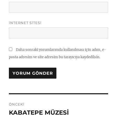
İNTERNET SITESI
Daha sonraki yorumlarımda kullanılması için adım, e-
posta adresim ve site adresim bu tarayıcıya kaydedilsin.
Yazı
ÖNCEKI
gezinmesi
KABATEPE MÜZESİ
Önceki