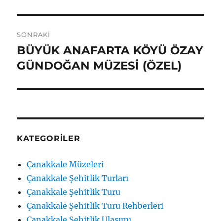
yazı:
SONRAKI
BÜYÜK ANAFARTA KÖYÜ ÖZAY
Sonraki
yazı:
GÜNDOĞAN MÜZESİ (ÖZEL)
KATEGORILER
Çanakkale Müzeleri
Çanakkale Şehitlik Turları
Çanakkale Şehitlik Turu
Çanakkale Şehitlik Turu Rehberleri
Çanakkale Şehitlik Ulaşımı