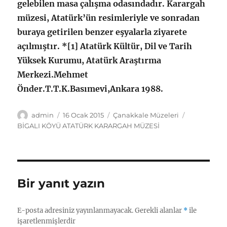
gelebilen masa çalışma odasındadır. Karargah
müzesi, Atatürk’ün resimleriyle ve sonradan
buraya getirilen benzer eşyalarla ziyarete
açılmıştır. *[1] Atatürk Kültür, Dil ve Tarih
Yüksek Kurumu, Atatürk Araştırma
Merkezi.Mehmet
Önder.T.T.K.Basımevi,Ankara 1988.
Yazar
Yayın
Kategoriler
Etiketler
admin
16 Ocak 2015
Çanakkale Müzeleri
tarihi
BİGALI KÖYÜ ATATÜRK KARARGAH MÜZESİ
Bir yanıt yazın
E-posta adresiniz yayınlanmayacak.
Gerekli alanlar
*
ile
işaretlenmişlerdir